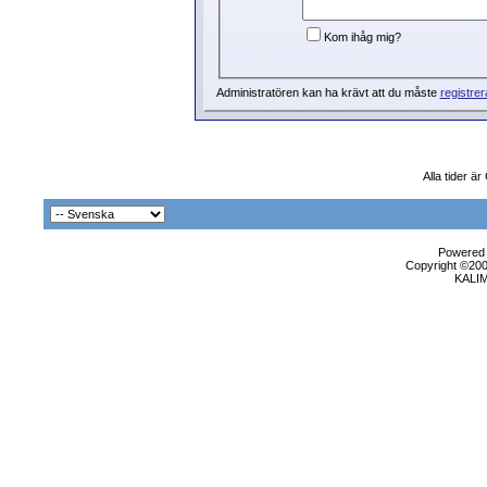
Kom ihåg mig?
Administratören kan ha krävt att du måste
registrer
Alla tider ä
Powered b
Copyright ©2000
KALI