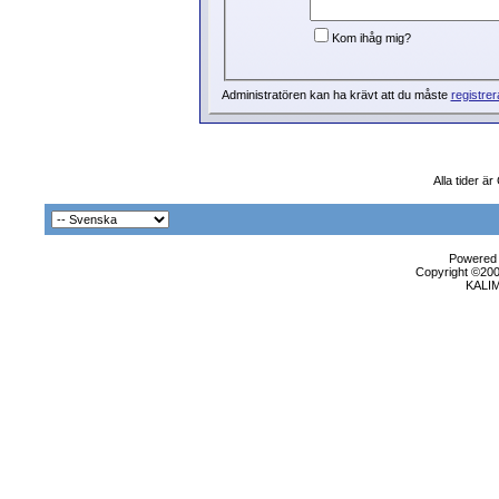
Kom ihåg mig?
Administratören kan ha krävt att du måste
registrer
Alla tider ä
Powered b
Copyright ©2000
KALI