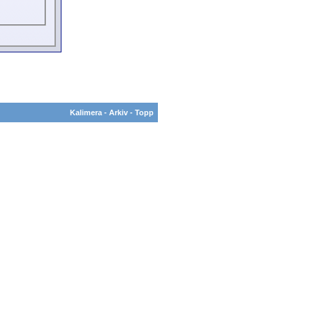
Kalimera
-
Arkiv
-
Topp