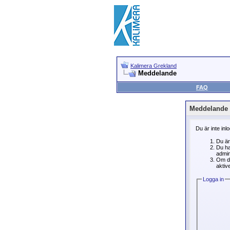
Kalimera Grekland
Meddelande
FAQ
Meddelande
Du är inte inl
Du är
Du ha
admin
Om du
aktive
Logga in