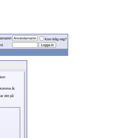
arnamn
Kom ihåg mig?
rd
aker:
, komma åt
tar det på