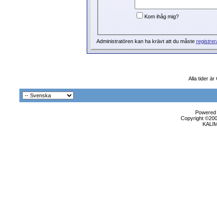
Kom ihåg mig?
Administratören kan ha krävt att du måste
registrer
Alla tider ä
Powered b
Copyright ©2000
KALI