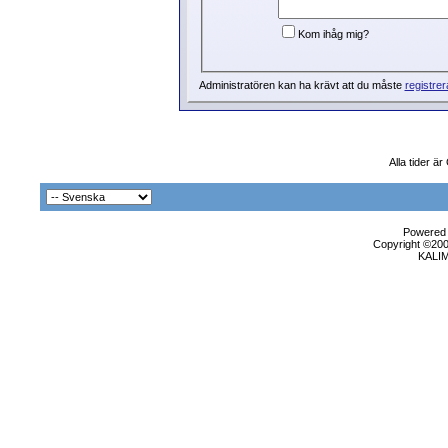
Kom ihåg mig?
Administratören kan ha krävt att du måste
registrer
Alla tider 
Powered b
Copyright ©2000
KALI