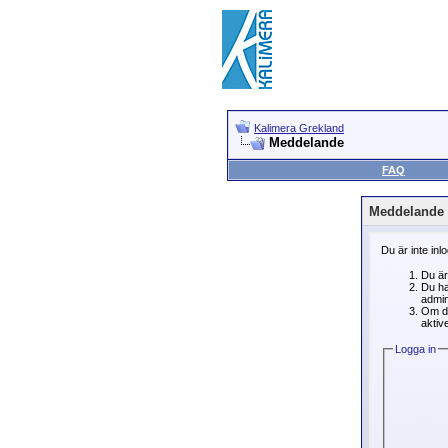
Kalimera Grekland
Meddelande
FAQ
Meddelande
Du är inte inl
Du är
Du ha
admin
Om du
aktive
Logga in