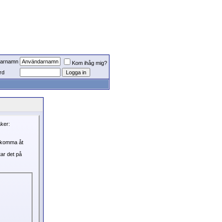
arnamn
Kom ihåg mig?
rd
aker:
, komma åt
tar det på