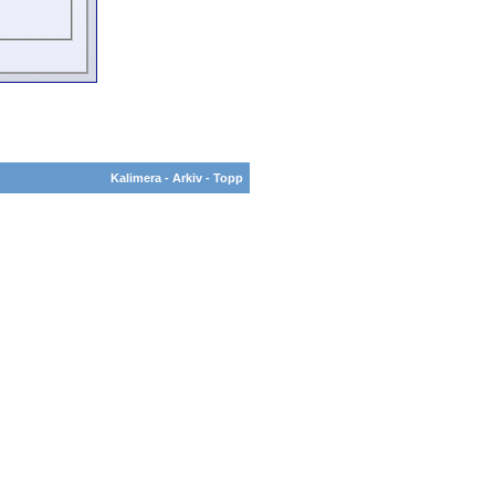
Kalimera
-
Arkiv
-
Topp