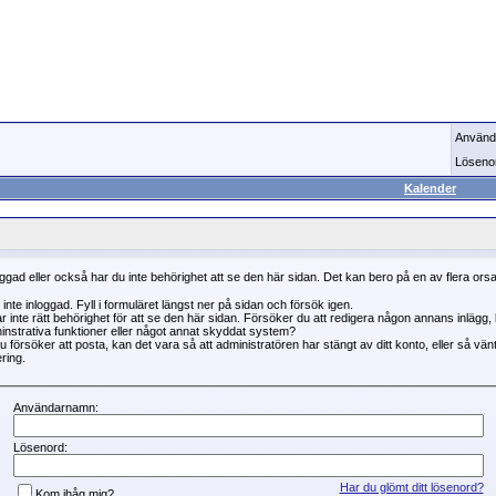
Använd
Löseno
Kalender
oggad eller också har du inte behörighet att se den här sidan. Det kan bero på en av flera ors
 inte inloggad. Fyll i formuläret längst ner på sidan och försök igen.
r inte rätt behörighet för att se den här sidan. Försöker du att redigera någon annans inlägg
instrativa funktioner eller något annat skyddat system?
 försöker att posta, kan det vara så att administratören har stängt av ditt konto, eller så vän
ring.
Användarnamn:
Lösenord:
Har du glömt ditt lösenord?
Kom ihåg mig?