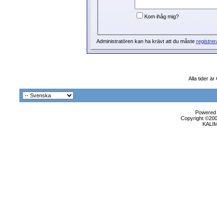
Kom ihåg mig?
Administratören kan ha krävt att du måste
registrer
Alla tider ä
Powered b
Copyright ©2000
KALI