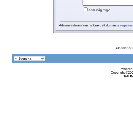
Kom ihåg mig?
Administratören kan ha krävt att du måste
registrer
Alla tider ä
Powered b
Copyright ©2000
KALI