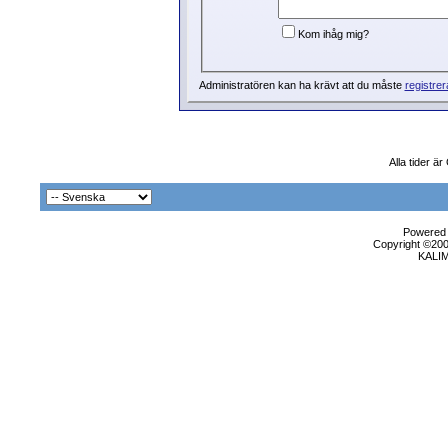
Kom ihåg mig?
Administratören kan ha krävt att du måste
registrer
Alla tider ä
Powered b
Copyright ©2000
KALI