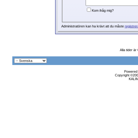
Kom ihåg mig?
Administratören kan ha krävt att du måste
registrer
Alla tider ä
Powered b
Copyright ©2000
KALI