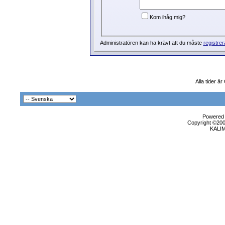
Kom ihåg mig?
Administratören kan ha krävt att du måste
registrer
Alla tider ä
Powered b
Copyright ©2000
KALI