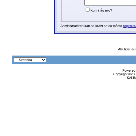
Kom ihåg mig?
Administratören kan ha krävt att du måste
registrer
Alla tider ä
Powered b
Copyright ©2000
KALI