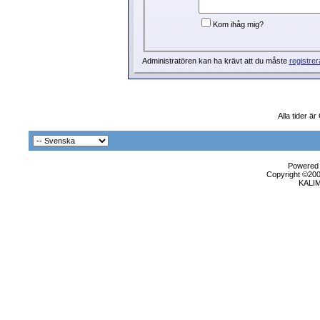
Kom ihåg mig?
Administratören kan ha krävt att du måste
registrer
Alla tider 
Powered b
Copyright ©2000
KALI