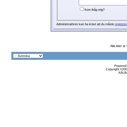
Kom ihåg mig?
Administratören kan ha krävt att du måste
registrer
Alla tider 
Powered b
Copyright ©2000
KALI