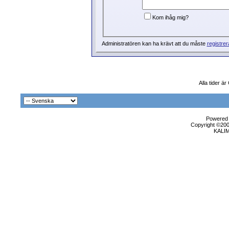
Kom ihåg mig?
Administratören kan ha krävt att du måste
registrer
Alla tider ä
Powered b
Copyright ©2000
KALI