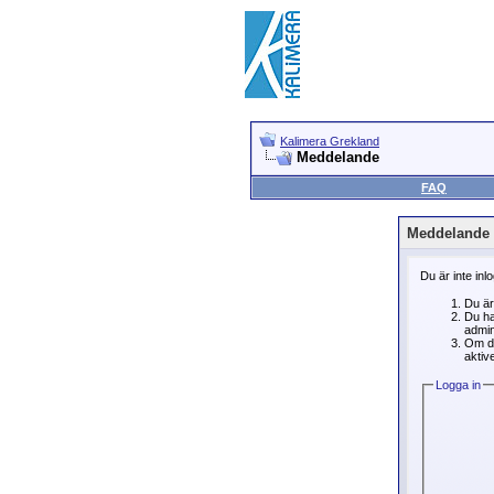
Kalimera Grekland
Meddelande
FAQ
Meddelande
Du är inte inl
Du är
Du ha
admin
Om du
aktive
Logga in