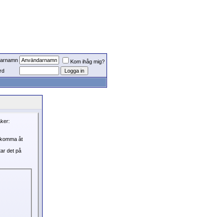
arnamn
Kom ihåg mig?
rd
aker:
, komma åt
tar det på