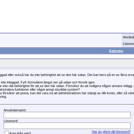
Använd
Löseno
Kalender
oggad eller också har du inte behörighet att se den här sidan. Det kan bero på en av flera ors
 inte inloggad. Fyll i formuläret längst ner på sidan och försök igen.
r inte rätt behörighet för att se den här sidan. Försöker du att redigera någon annans inlägg
instrativa funktioner eller något annat skyddat system?
 försöker att posta, kan det vara så att administratören har stängt av ditt konto, eller så vän
ring.
Användarnamn:
Lösenord:
Har du glömt ditt lösenord?
Kom ihåg mig?