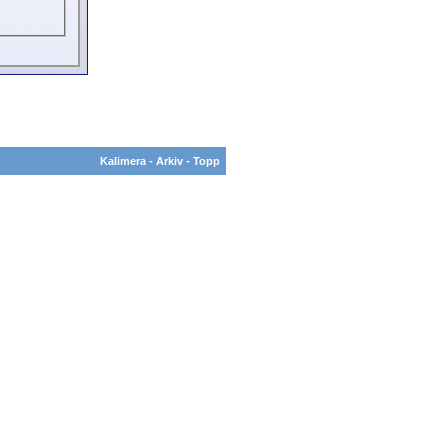
Kalimera
-
Arkiv
-
Topp