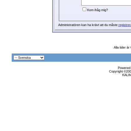
Kom ihåg mig?
Administratören kan ha krävt att du måste
registrer
Alla tider ä
Powered b
Copyright ©2000
KALI