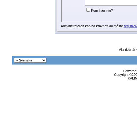
Kom ihåg mig?
Administratören kan ha krävt att du måste
registrer
Alla tider ä
Powered b
Copyright ©2000
KALI