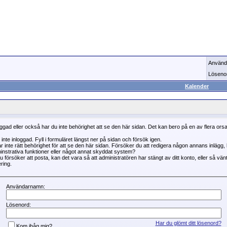
Använd
Löseno
Kalender
oggad eller också har du inte behörighet att se den här sidan. Det kan bero på en av flera ors
 inte inloggad. Fyll i formuläret längst ner på sidan och försök igen.
r inte rätt behörighet för att se den här sidan. Försöker du att redigera någon annans inlägg
instrativa funktioner eller något annat skyddat system?
 försöker att posta, kan det vara så att administratören har stängt av ditt konto, eller så vän
ring.
Användarnamn:
Lösenord:
Har du glömt ditt lösenord?
Kom ihåg mig?