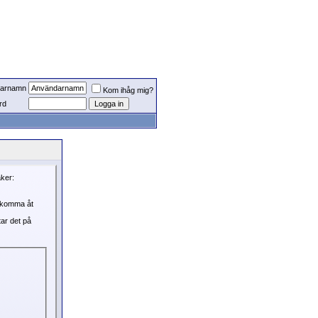
arnamn
Kom ihåg mig?
rd
aker:
, komma åt
tar det på