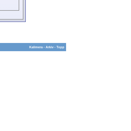
Kalimera
-
Arkiv
-
Topp