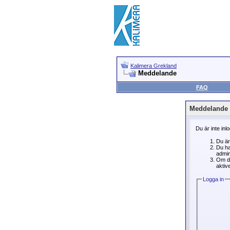
Kalimera Grekland
Meddelande
FAQ
Meddelande
Du är inte inl
Du är
Du ha
admin
Om du
aktive
Logga in