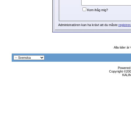
Kom ihåg mig?
Administratören kan ha krävt att du måste
registrer
Alla tider ä
Powered b
Copyright ©2000
KALI