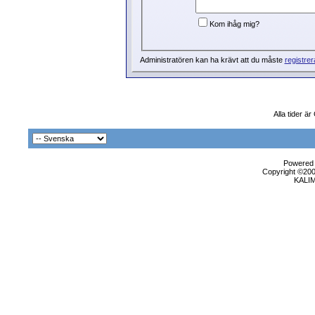
Kom ihåg mig?
Administratören kan ha krävt att du måste
registrer
Alla tider ä
Powered b
Copyright ©2000
KALI