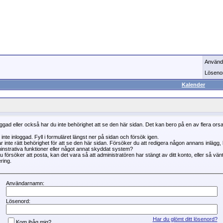
Använd
Löseno
Kalender
oggad eller också har du inte behörighet att se den här sidan. Det kan bero på en av flera ors
 inte inloggad. Fyll i formuläret längst ner på sidan och försök igen.
r inte rätt behörighet för att se den här sidan. Försöker du att redigera någon annans inlägg
instrativa funktioner eller något annat skyddat system?
 försöker att posta, kan det vara så att administratören har stängt av ditt konto, eller så vän
ring.
Användarnamn:
Lösenord:
Har du glömt ditt lösenord?
Kom ihåg mig?