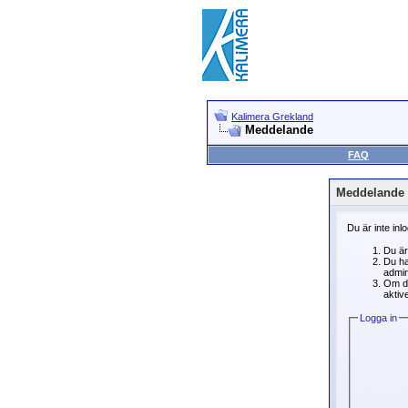
Kalimera Grekland
Meddelande
FAQ
Meddelande
Du är inte inl
Du är
Du ha
admin
Om du
aktive
Logga in