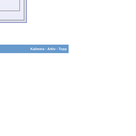
Kalimera
-
Arkiv
-
Topp