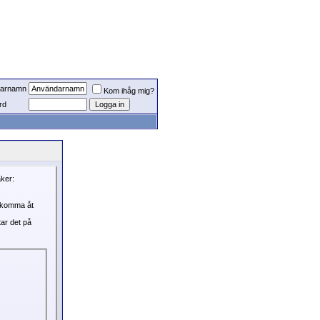
arnamn
Kom ihåg mig?
rd
aker:
, komma åt
tar det på