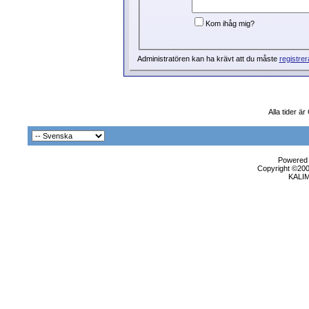
Kom ihåg mig?
Administratören kan ha krävt att du måste
registrer
Alla tider ä
Powered b
Copyright ©2000
KALI