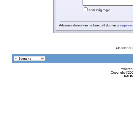
Kom ihåg mig?
Administratören kan ha krävt att du måste
registrer
Alla tider ä
Powered b
Copyright ©2000
KALI