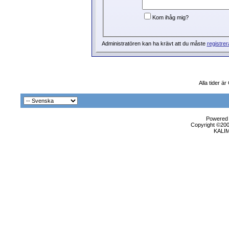
Kom ihåg mig?
Administratören kan ha krävt att du måste
registrer
Alla tider ä
Powered b
Copyright ©2000
KALI