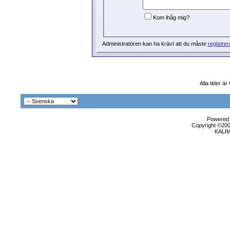
Kom ihåg mig?
Administratören kan ha krävt att du måste
registrer
Alla tider ä
Powered b
Copyright ©2000
KALI