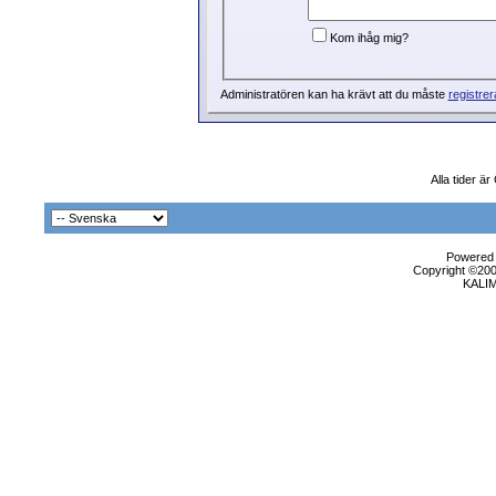
Kom ihåg mig?
Administratören kan ha krävt att du måste
registrer
Alla tider ä
Powered b
Copyright ©2000
KALI