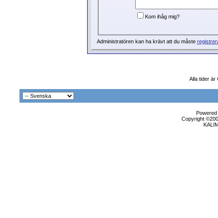
Kom ihåg mig?
Administratören kan ha krävt att du måste
registrer
Alla tider ä
Powered b
Copyright ©2000
KALI