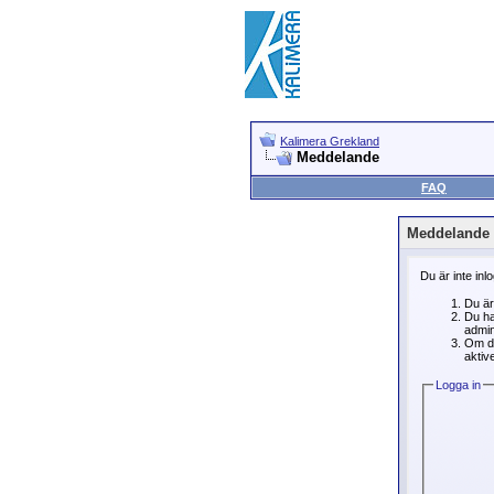
Kalimera Grekland
Meddelande
FAQ
Meddelande
Du är inte inl
Du är
Du ha
admin
Om du
aktive
Logga in