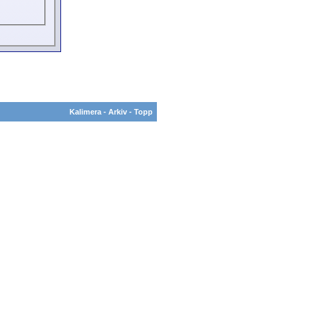
Kalimera
-
Arkiv
-
Topp