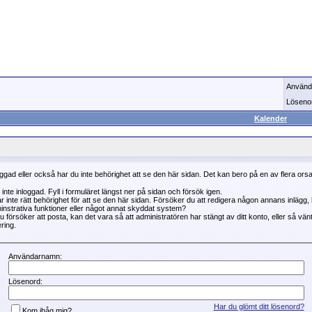
Använd
Löseno
Kalender
oggad eller också har du inte behörighet att se den här sidan. Det kan bero på en av flera ors
 inte inloggad. Fyll i formuläret längst ner på sidan och försök igen.
r inte rätt behörighet för att se den här sidan. Försöker du att redigera någon annans inlägg
instrativa funktioner eller något annat skyddat system?
 försöker att posta, kan det vara så att administratören har stängt av ditt konto, eller så vän
ring.
Användarnamn:
Lösenord:
Har du glömt ditt lösenord?
Kom ihåg mig?