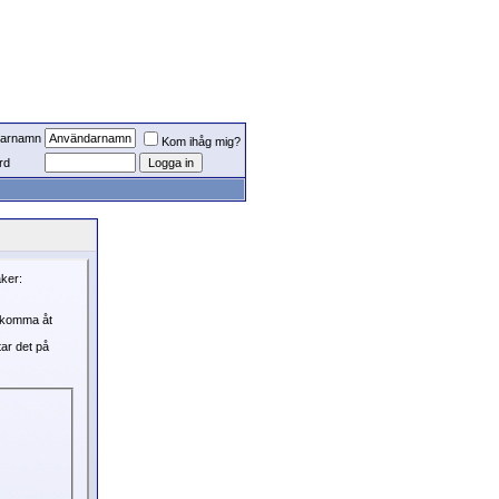
arnamn
Kom ihåg mig?
rd
aker:
, komma åt
tar det på