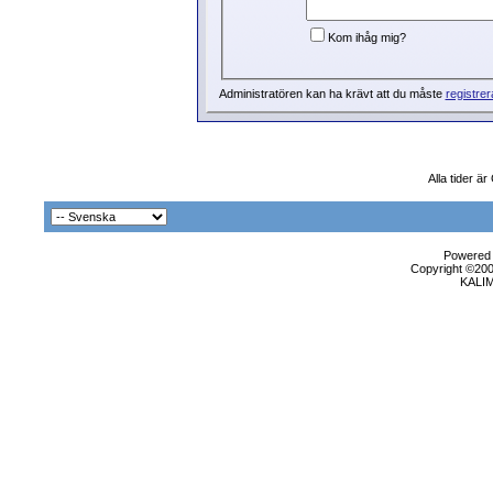
Kom ihåg mig?
Administratören kan ha krävt att du måste
registrer
Alla tider ä
Powered b
Copyright ©2000
KALI