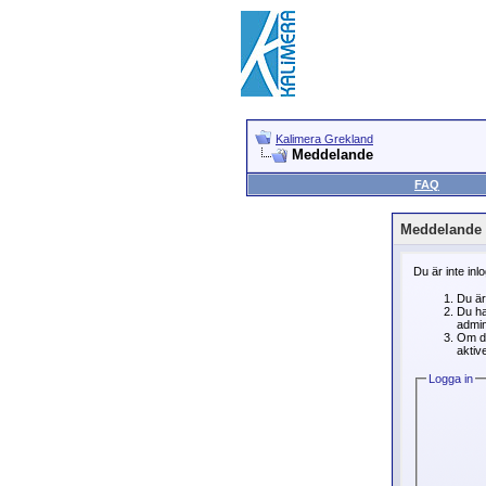
Kalimera Grekland
Meddelande
FAQ
Meddelande
Du är inte inl
Du är
Du ha
admin
Om du
aktive
Logga in