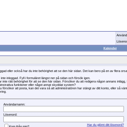
Använd
Löseno
Kalender
oggad eller också har du inte behörighet att se den här sidan. Det kan bero på en av flera ors
 inte inloggad. Fyll i formuläret längst ner på sidan och försök igen.
r inte rätt behörighet för att se den här sidan. Försöker du att redigera någon annans inlägg
instrativa funktioner eller något annat skyddat system?
 försöker att posta, kan det vara så att administratören har stängt av ditt konto, eller så vän
ring.
Användarnamn:
Lösenord:
Har du glömt ditt lösenord?
Kom ihåg mig?