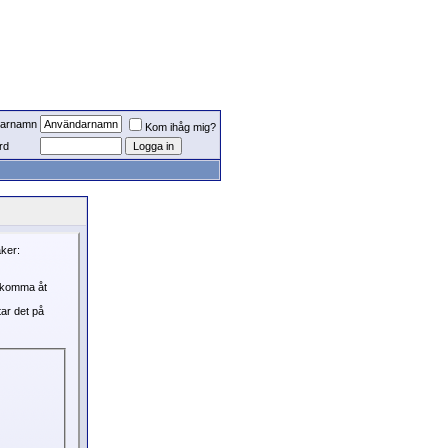
arnamn
Kom ihåg mig?
rd
aker:
, komma åt
tar det på