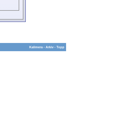
Kalimera
-
Arkiv
-
Topp