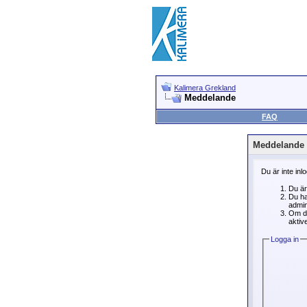
Kalimera Grekland
Meddelande
FAQ
Meddelande
Du är inte inl
Du är
Du ha
admin
Om du
aktive
Logga in