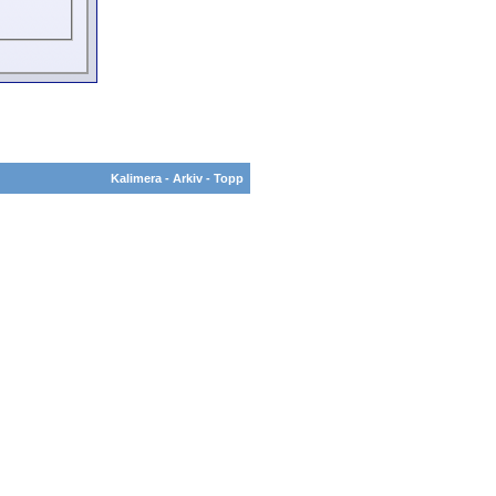
Kalimera
-
Arkiv
-
Topp