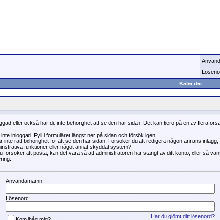
Använd
Löseno
Kalender
oggad eller också har du inte behörighet att se den här sidan. Det kan bero på en av flera ors
 inte inloggad. Fyll i formuläret längst ner på sidan och försök igen.
r inte rätt behörighet för att se den här sidan. Försöker du att redigera någon annans inlägg
instrativa funktioner eller något annat skyddat system?
 försöker att posta, kan det vara så att administratören har stängt av ditt konto, eller så vän
ring.
Användarnamn:
Lösenord:
Har du glömt ditt lösenord?
Kom ihåg mig?