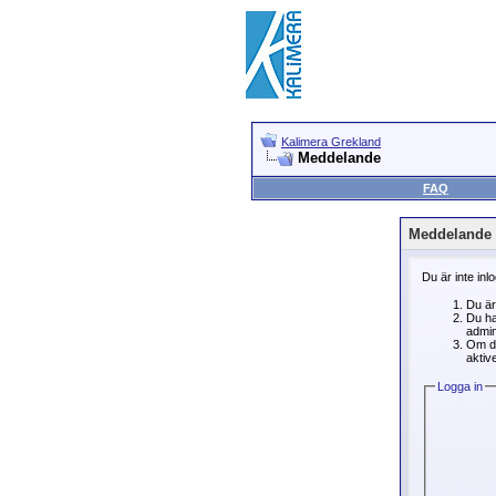
Kalimera Grekland
Meddelande
FAQ
Meddelande
Du är inte inl
Du är
Du ha
admin
Om du
aktive
Logga in