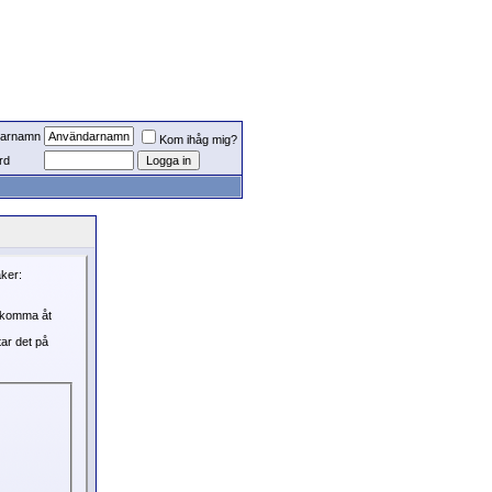
arnamn
Kom ihåg mig?
rd
aker:
, komma åt
tar det på