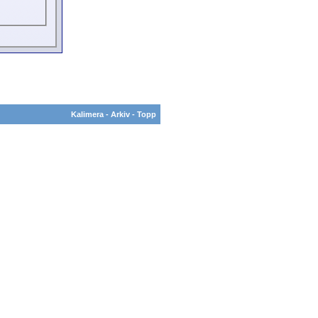
Kalimera
-
Arkiv
-
Topp