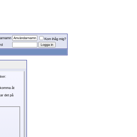
arnamn
Kom ihåg mig?
rd
aker:
, komma åt
tar det på