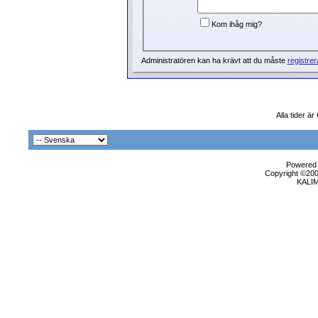
Kom ihåg mig?
Administratören kan ha krävt att du måste
registrer
Alla tider ä
Powered b
Copyright ©2000
KALI