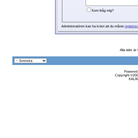
Kom ihåg mig?
Administratören kan ha krävt att du måste
registrer
Alla tider ä
Powered b
Copyright ©2000
KALI