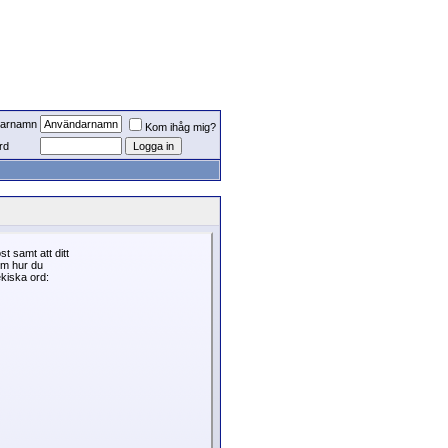
arnamn
Kom ihåg mig?
rd
t samt att ditt
 om hur du
ekiska ord: