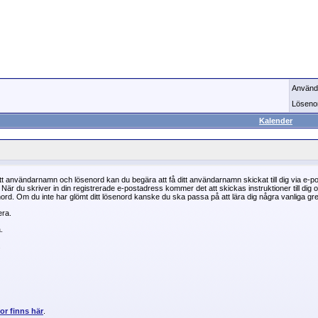
Använd
Löseno
Kalender
t användarnamn och lösenord kan du begära att få ditt användarnamn skickat till dig via e-pos
. När du skriver in din registrerade e-postadress kommer det att skickas instruktioner till dig
senord. Om du inte har glömt ditt lösenord kanske du ska passa på att lära dig några vanliga gr
ra.
.
.
or finns här
.