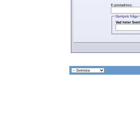
E-postadress:
Slumpvis fråga
Vad heter Sver