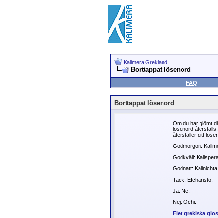
Kalimera Grekland
Borttappat lösenord
FAQ
Borttappat lösenord
Om du har glömt dit
lösenord återställs
återställer ditt lö
Godmorgon: Kalime
Godkväll: Kalispera
Godnatt: Kalinichta
Tack: Efcharisto.
Ja: Ne.
Nej: Ochi.
Fler grekiska glos