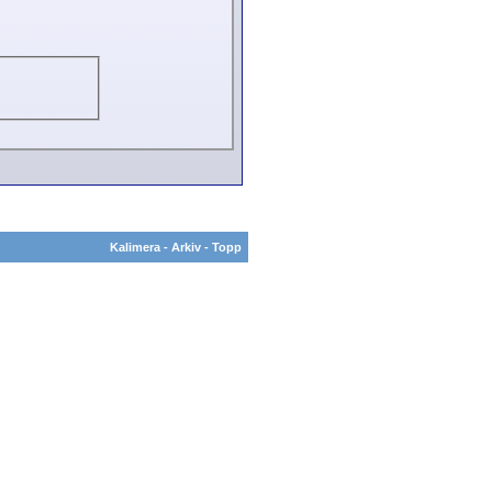
Kalimera
-
Arkiv
-
Topp