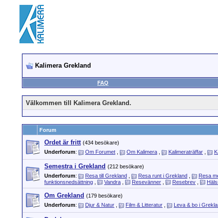
Kalimera Grekland
FAQ
Välkommen till Kalimera Grekland.
Forum
Ordet är fritt
(434 besökare)
Underforum
:
Om Forumet
,
Om Kalimera
,
Kalimeraträffar
,
K
Semestra i Grekland
(212 besökare)
Underforum
:
Resa till Grekland
,
Resa runt i Grekland
,
Resa m
funktionsnedsättning
,
Vandra
,
Resevänner
,
Resebrev
,
Häls
Om Grekland
(179 besökare)
Underforum
:
Djur & Natur
,
Film & Litteratur
,
Leva & bo i Grekl