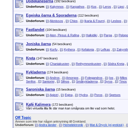
Dodekaneserna
(192 besökare)
Underforum
:
Kalymnos
,
Karpathos
,
Kos
,
Leros
,
Lipsi
,
Egeiska öarna & Sporaderna
(112 besökare)
Underforum
:
Alonissos
,
Chios
,
Ikaria & Fourni
,
Lesbos
,
Fastlandet
(104 besökare)
Underforum
:
Aten, Pireus & Rafina
,
Halkidiki
,
Parga
,
Pelop
Joniska öarna
(54 besökare)
Underforum
:
Korfu
,
Kythera
,
Kefalonia
,
Lefkas
,
Zakynt
Kreta
(147 besökare)
Underforum
:
Chaniakusten
,
Rethymnonkusten
,
Södra Kreta
,
Kykladerna
(174 besökare)
Underforum
:
Andros
,
Amorgos
,
Folegandros
,
Ios
,
Milos
Serifos
,
Santorini
,
Sifnos
,
Småkykladerna
,
Syros
,
Tinos
Saroniska öarna
(15 besökare)
Underforum
:
Agistri
,
Egina
,
Hydra
,
Poros
,
Spetses
Kafé Kalimera
(172 besökare)
Vårt virtuella lilla fik där man kan småprata om lite vad som helst.
Off Topic
Ämnen som inte har någon anknytning till Grekland.
Underforum
:
Andra länder
,
Hemelektronik
,
Mat & Dryck (ej grekisk)
,