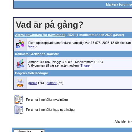
Markera forum s
Vad är på gång?
Aktiva användare för närvarande
: 2521 (1 medlemmar och 2520 gäster)
Flest uppkopplade användare samtidigt var 17 673, 2025-12-09 klockan 
lakis5
Kalimera Greklands statistik
Ämnen: 40 186, Inlägg: 399 099, Medlemmar: 11 184
Välkommen till vår senaste medlem,
Thoper
Dagens födelsedagar
gorolo
(76)
,
gunnar
(66)
Forumet innehåller nya inlägg
Forumet innehåller inga nya inlägg
Alla tider ä