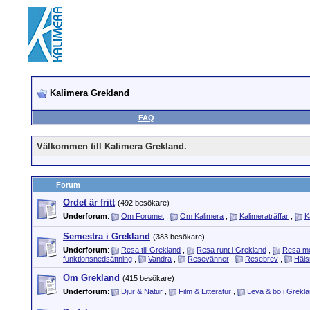
Kalimera Grekland
FAQ
Välkommen till Kalimera Grekland.
Forum
Ordet är fritt
(492 besökare)
Underforum
:
Om Forumet
,
Om Kalimera
,
Kalimeraträffar
,
K
Semestra i Grekland
(383 besökare)
Underforum
:
Resa till Grekland
,
Resa runt i Grekland
,
Resa m
funktionsnedsättning
,
Vandra
,
Resevänner
,
Resebrev
,
Häls
Om Grekland
(415 besökare)
Underforum
:
Djur & Natur
,
Film & Litteratur
,
Leva & bo i Grekl