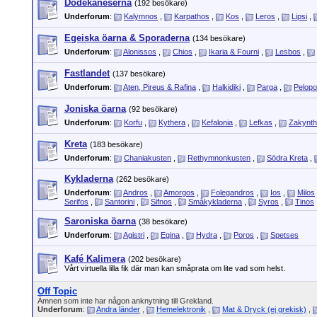
Dodekaneserna
(192 besökare)
Underforum
:
Kalymnos
,
Karpathos
,
Kos
,
Leros
,
Lipsi
,
Egeiska öarna & Sporaderna
(134 besökare)
Underforum
:
Alonissos
,
Chios
,
Ikaria & Fourni
,
Lesbos
,
Fastlandet
(137 besökare)
Underforum
:
Aten, Pireus & Rafina
,
Halkidiki
,
Parga
,
Pelop
Joniska öarna
(92 besökare)
Underforum
:
Korfu
,
Kythera
,
Kefalonia
,
Lefkas
,
Zakynt
Kreta
(183 besökare)
Underforum
:
Chaniakusten
,
Rethymnonkusten
,
Södra Kreta
,
Kykladerna
(262 besökare)
Underforum
:
Andros
,
Amorgos
,
Folegandros
,
Ios
,
Milos
Serifos
,
Santorini
,
Sifnos
,
Småkykladerna
,
Syros
,
Tinos
Saroniska öarna
(38 besökare)
Underforum
:
Agistri
,
Egina
,
Hydra
,
Poros
,
Spetses
Kafé Kalimera
(202 besökare)
Vårt virtuella lilla fik där man kan småprata om lite vad som helst.
Off Topic
Ämnen som inte har någon anknytning till Grekland.
Underforum
:
Andra länder
,
Hemelektronik
,
Mat & Dryck (ej grekisk)
,