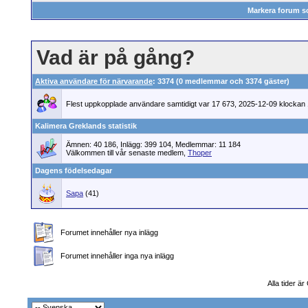
Markera forum s
Vad är på gång?
Aktiva användare för närvarande
: 3374 (0 medlemmar och 3374 gäster)
Flest uppkopplade användare samtidigt var 17 673, 2025-12-09 klockan 
Kalimera Greklands statistik
Ämnen: 40 186, Inlägg: 399 104, Medlemmar: 11 184
Välkommen till vår senaste medlem,
Thoper
Dagens födelsedagar
Sapa
(41)
Forumet innehåller nya inlägg
Forumet innehåller inga nya inlägg
Alla tider ä