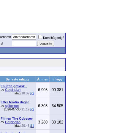
arnamn
Kom ihåg mig?
rd
Senaste inlägg
Ämnen
Inlägg
En liten grekisk...
6 905
99 381
av
Getpinglan
idag
18:02
Efter femtio dagar
6 303
64 505
av
sjöborren
2026-07-30
11:19
Filmen The Odyssey
3 280
33 182
av
Getpinglan
idag
20:46