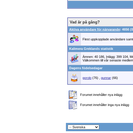
Vad är på gång?
Aktiva användare för närvarande
: 4656 
Flest uppkopplade användare samti
Kalimera Greklands statistik
Ämnen: 40 186, Inlägg: 399 104, 
Välkommen till vår senaste medle
Dagens födelsedagar
gorolo
(76)
,
gunnar
(66)
Forumet innehåller nya inlägg
Forumet innehåller inga nya inlägg