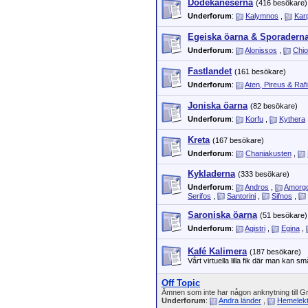
Dodekaneserna
(416 besökare)
Underforum
:
Kalymnos
,
Kar
Egeiska öarna & Sporadern
Underforum
:
Alonissos
,
Chi
Fastlandet
(161 besökare)
Underforum
:
Aten, Pireus & Raf
Joniska öarna
(82 besökare)
Underforum
:
Korfu
,
Kythera
Kreta
(167 besökare)
Underforum
:
Chaniakusten
,
Kykladerna
(333 besökare)
Underforum
:
Andros
,
Amorg
Serifos
,
Santorini
,
Sifnos
,
Saroniska öarna
(51 besökare)
Underforum
:
Agistri
,
Egina
,
Kafé Kalimera
(187 besökare)
Vårt virtuella lilla fik där man kan s
Off Topic
Ämnen som inte har någon anknytning till G
Underforum
:
Andra länder
,
Hemelekt