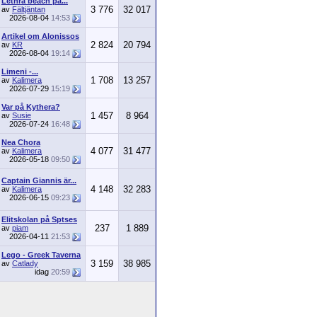
Lethra beach på...
3 776
32 017
av
Fältjäntan
2026-08-04
14:53
Artikel om Alonissos
2 824
20 794
av
KR
2026-08-04
19:14
Limeni -...
1 708
13 257
av
Kalimera
2026-07-29
15:19
Var på Kythera?
1 457
8 964
av
Susie
2026-07-24
16:48
Nea Chora
4 077
31 477
av
Kalimera
2026-05-18
09:50
Captain Giannis är...
4 148
32 283
av
Kalimera
2026-06-15
09:23
Elitskolan på Sptses
237
1 889
av
piam
2026-04-11
21:53
Lego - Greek Taverna
3 159
38 985
av
Catlady
idag
20:59