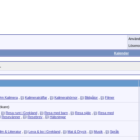
Använd
Löseno
Kalender
.
m Kalimera
,
Kalimeraträffar
,
Kalimerahörnor
,
Bildgåtor
,
Filmer
ökare)
,
Resa runt i Grekland
,
Resa med barn
,
Resa själv
,
Resa med
Resevänner
,
Resebrev
,
Hälsningar
ilm & Litteratur
,
Leva & bo i Grekland
,
Mat & Dryck
,
Musik
,
Språk