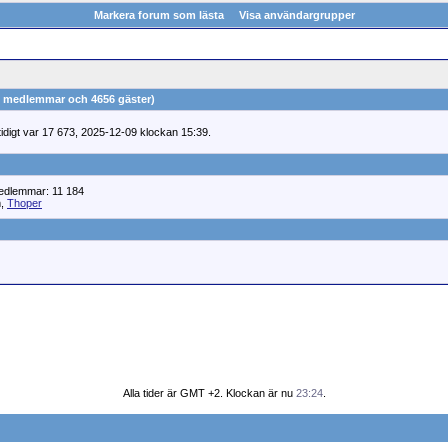
Markera forum som lästa
Visa användargrupper
(0 medlemmar och 4656 gäster)
digt var 17 673, 2025-12-09 klockan 15:39.
Medlemmar: 11 184
m,
Thoper
Alla tider är GMT +2. Klockan är nu
23:24
.