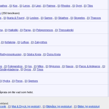
pathos
,
Kos
,
Leros
,
Lipsi
,
Patmos
,
Rhodos
,
Symi
,
Tilos
a
(250 besökare)
os
,
Ikaria & Fourni
,
Lesbos
,
Samos
,
Skiathos
,
Skopelos
,
Thassos
ina
,
Halkidiki
,
Parga
,
Peloponnesos
,
Thessaloniki
,
Kefalonia
,
Lefkas
,
Zakynthos
Rethymnonkusten
,
Södra Kreta
,
Östra Kreta
os
,
Folegandros
,
Ios
,
Milos
,
Mykonos
,
Naxos
,
Paros & Antiparos
,
Småkykladerna
,
Syros
,
Tinos
Hydra
,
Poros
,
Spetses
måprata om lite vad som helst.
rekland.
ronik
,
Mat & Dryck (ej grekisk)
,
Bildgåtor (ej grekiska)
,
Bilder (ej grekiska)