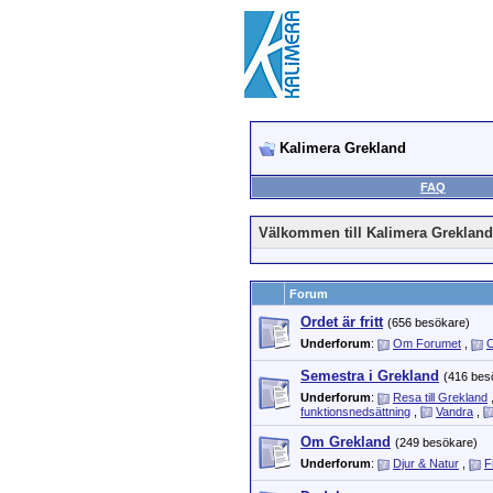
Kalimera Grekland
FAQ
Välkommen till Kalimera Grekland
Forum
Ordet är fritt
(656 besökare)
Underforum
:
Om Forumet
,
O
Semestra i Grekland
(416 bes
Underforum
:
Resa till Grekland
funktionsnedsättning
,
Vandra
,
Om Grekland
(249 besökare)
Underforum
:
Djur & Natur
,
F