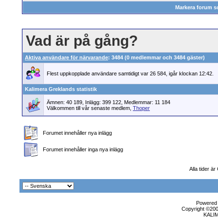
Markera forum s
Vad är på gång?
Aktiva användare för närvarande
: 3484 (0 medlemmar och 3484 gäster)
Flest uppkopplade användare samtidigt var 26 584, igår klockan 12:42.
Kalimera Greklands statistik
Ämnen: 40 189, Inlägg: 399 122, Medlemmar: 11 184
Välkommen till vår senaste medlem,
Thoper
Forumet innehåller nya inlägg
Forumet innehåller inga nya inlägg
Alla tider ä
Powered b
Copyright ©2000
KALI