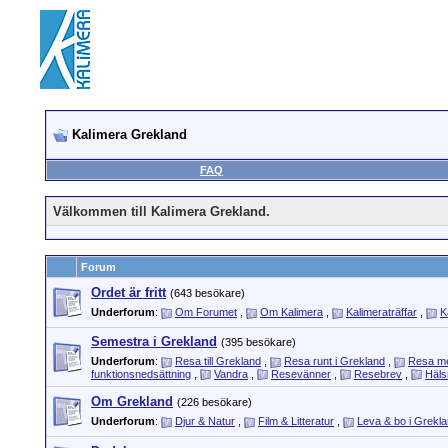
Kalimera Grekland
FAQ
Välkommen till Kalimera Grekland.
Forum
Ordet är fritt
(643 besökare)
Underforum
:
Om Forumet
,
Om Kalimera
,
Kalimeraträffar
,
K
Semestra i Grekland
(395 besökare)
Underforum
:
Resa till Grekland
,
Resa runt i Grekland
,
Resa m
funktionsnedsättning
,
Vandra
,
Resevänner
,
Resebrev
,
Häls
Om Grekland
(226 besökare)
Underforum
:
Djur & Natur
,
Film & Litteratur
,
Leva & bo i Grekl