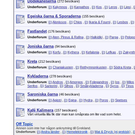
Dodekaneserna
(272 besökare)
Underforum
:
Kalymnos
,
Karpathos
,
Kos
,
Leros
,
Lipsi
,
Egeiska öarna & Sporaderna
(155 besökare)
Underforum
:
Alonissos
,
Chios
,
Ikaria & Fourni
,
Lesbos
,
Fastlandet
(176 besökare)
Underforum
:
Aten, Pireus & Rafina
,
Halkidiki
,
Parga
,
Pelop
Joniska öarna
(94 besökare)
Underforum
:
Korfu
,
Kythera
,
Kefalonia
,
Lefkas
,
Zakynt
Kreta
(212 besökare)
Underforum
:
Chaniakusten
,
Rethymnonkusten
,
Södra Kreta
,
Kykladerna
(278 besökare)
Underforum
:
Andros
,
Amorgos
,
Folegandros
,
Ios
,
Milos
Serifos
,
Santorini
,
Sifnos
,
Småkykladerna
,
Syros
,
Tinos
Saroniska öarna
(46 besökare)
Underforum
:
Agistri
,
Egina
,
Hydra
,
Poros
,
Spetses
Kafé Kalimera
(157 besökare)
Vårt virtuella lilla fik där man kan småprata om lite vad som helst.
Off Topic
Ämnen som inte har någon anknytning till Grekland.
Underforum
:
Andra länder
,
Hemelektronik
,
Mat & Dryck (ej grekisk)
,