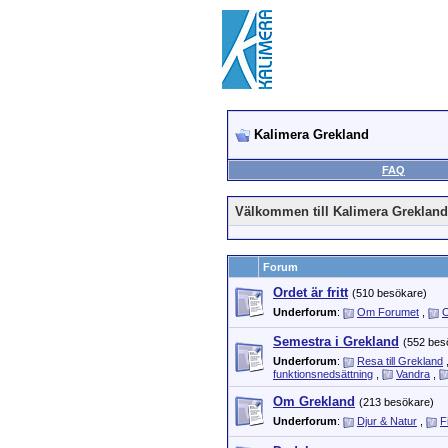
Kalimera Grekland
FAQ
Välkommen till Kalimera Grekland
Forum
Ordet är fritt
(510 besökare)
Underforum
:
Om Forumet
,
O
Semestra i Grekland
(552 bes
Underforum
:
Resa till Grekland
funktionsnedsättning
,
Vandra
,
Om Grekland
(213 besökare)
Underforum
:
Djur & Natur
,
F