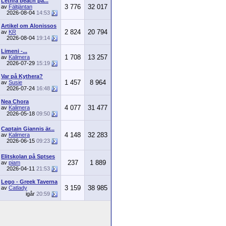
Lethra beach på...
3 776
32 017
av
Fältjäntan
2026-08-04
14:53
Artikel om Alonissos
2 824
20 794
av
KR
2026-08-04
19:14
Limeni -...
1 708
13 257
av
Kalimera
2026-07-29
15:19
Var på Kythera?
1 457
8 964
av
Susie
2026-07-24
16:48
Nea Chora
4 077
31 477
av
Kalimera
2026-05-18
09:50
Captain Giannis är...
4 148
32 283
av
Kalimera
2026-06-15
09:23
Elitskolan på Sptses
237
1 889
av
piam
2026-04-11
21:53
Lego - Greek Taverna
3 159
38 985
av
Catlady
igår
20:59