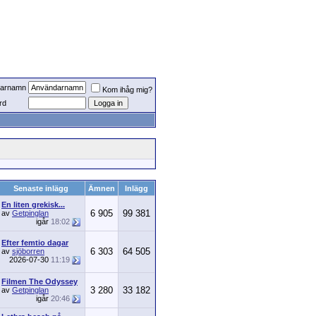
arnamn
Kom ihåg mig?
rd
Senaste inlägg
Ämnen
Inlägg
En liten grekisk...
6 905
99 381
av
Getpinglan
igår
18:02
Efter femtio dagar
6 303
64 505
av
sjöborren
2026-07-30
11:19
Filmen The Odyssey
3 280
33 182
av
Getpinglan
igår
20:46