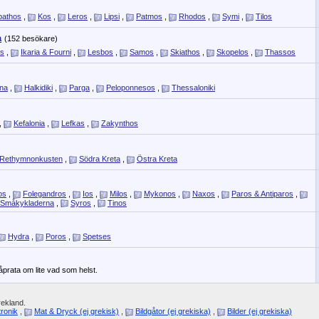
pathos
,
Kos
,
Leros
,
Lipsi
,
Patmos
,
Rhodos
,
Symi
,
Tilos
a
(152 besökare)
os
,
Ikaria & Fourni
,
Lesbos
,
Samos
,
Skiathos
,
Skopelos
,
Thassos
ina
,
Halkidiki
,
Parga
,
Peloponnesos
,
Thessaloniki
,
Kefalonia
,
Lefkas
,
Zakynthos
Rethymnonkusten
,
Södra Kreta
,
Östra Kreta
os
,
Folegandros
,
Ios
,
Milos
,
Mykonos
,
Naxos
,
Paros & Antiparos
,
Småkykladerna
,
Syros
,
Tinos
Hydra
,
Poros
,
Spetses
måprata om lite vad som helst.
rekland.
ronik
,
Mat & Dryck (ej grekisk)
,
Bildgåtor (ej grekiska)
,
Bilder (ej grekiska)