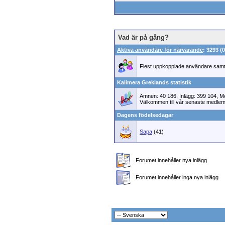
Vad är på gång?
Aktiva användare för närvarande
: 3293 
Flest uppkopplade användare samti
Kalimera Greklands statistik
Ämnen: 40 186, Inlägg: 399 104, 
Välkommen till vår senaste medle
Dagens födelsedagar
Sapa
(41)
Forumet innehåller nya inlägg
Forumet innehåller inga nya inlägg