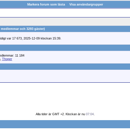
Markera forum som lästa
Visa användargrupper
(0 medlemmar och 3293 gäster)
digt var 17 673, 2025-12-09 klockan 15:39.
Medlemmar: 11 184
m,
Thoper
Alla tider är GMT +2. Klockan är nu
07:04
.