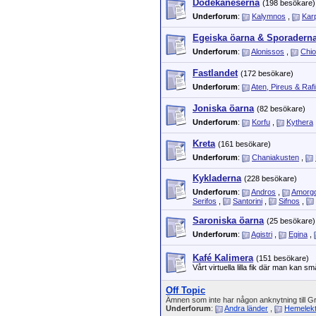
Dodekaneserna
(198 besökare)
Underforum
:
Kalymnos
,
Kar
Egeiska öarna & Sporadern
Underforum
:
Alonissos
,
Chi
Fastlandet
(172 besökare)
Underforum
:
Aten, Pireus & Raf
Joniska öarna
(82 besökare)
Underforum
:
Korfu
,
Kythera
Kreta
(161 besökare)
Underforum
:
Chaniakusten
,
Kykladerna
(228 besökare)
Underforum
:
Andros
,
Amorg
Serifos
,
Santorini
,
Sifnos
,
Saroniska öarna
(25 besökare)
Underforum
:
Agistri
,
Egina
,
Kafé Kalimera
(151 besökare)
Vårt virtuella lilla fik där man kan s
Off Topic
Ämnen som inte har någon anknytning till G
Underforum
:
Andra länder
,
Hemelekt