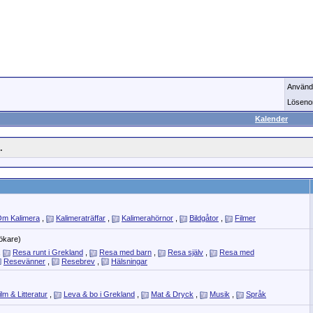
Använd
Löseno
Kalender
.
m Kalimera
,
Kalimeraträffar
,
Kalimerahörnor
,
Bildgåtor
,
Filmer
ökare)
,
Resa runt i Grekland
,
Resa med barn
,
Resa själv
,
Resa med
Resevänner
,
Resebrev
,
Hälsningar
ilm & Litteratur
,
Leva & bo i Grekland
,
Mat & Dryck
,
Musik
,
Språk