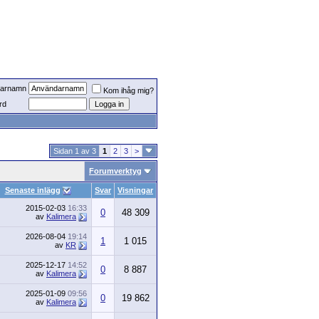
arnamn
Kom ihåg mig?
rd
Sidan 1 av 3
1
2
3
>
Forumverktyg
Senaste inlägg
Svar
Visningar
2015-02-03
16:33
0
48 309
av
Kalimera
2026-08-04
19:14
1
1 015
av
KR
2025-12-17
14:52
0
8 887
av
Kalimera
2025-01-09
09:56
0
19 862
av
Kalimera