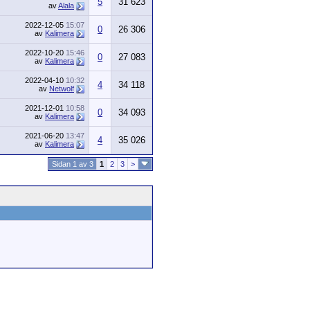
5
31 623
av
Alala
2022-12-05
15:07
0
26 306
av
Kalimera
2022-10-20
15:46
0
27 083
av
Kalimera
2022-04-10
10:32
4
34 118
av
Netwolf
2021-12-01
10:58
0
34 093
av
Kalimera
2021-06-20
13:47
4
35 026
av
Kalimera
Sidan 1 av 3
1
2
3
>