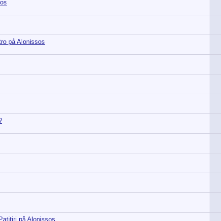
sos
tro på Alonissos
?
atitiri på Alonissos