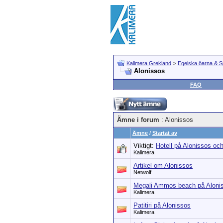
Kalimera Grekland
>
Egeiska öarna & 
Alonissos
FAQ
Ämne i forum
: Alonissos
Ämne
/
Startat av
Viktigt:
Hotell på Alonissos oc
Kalimera
Artikel om Alonissos
Netwolf
Megali Ammos beach på Aloni
Kalimera
Patitiri på Alonissos
Kalimera