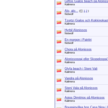
Leftos Gialos beach på Alonis
Kalimera
Alo, alo...
(
1
2
)
Netwolf
Tzortzi Gialos och Kokkinokas
Kalimera
Hyrbil Alonissos
Netwolf
En morgon i Patritri
Netwolf
Chora på Alonissos
Kalimera
Alonissospaj eller Skopelospaj
Kalimera
Glyfa beach i Steni Vali
Kalimera
Vandra på Alonissos
Kalimera
Steni Vala på Alonissos
Kalimera
Agios Dimitrios på Alonissos
Kalimera
Bougainvillea hos Casa Nina i P