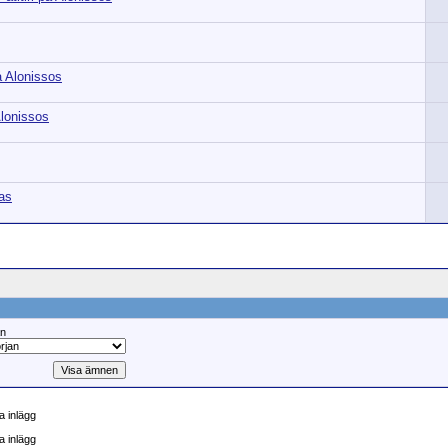
 Alonissos
lonissos
as
ån
 inlägg
a inlägg