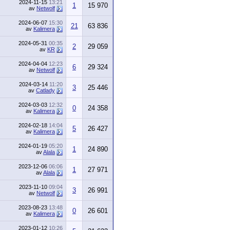
2024-11-15
13:21
1
15 970
av
Netwolf
2024-06-07
15:30
21
63 836
av
Kalimera
2024-05-31
00:35
2
29 059
av
KR
2024-04-04
12:23
6
29 324
av
Netwolf
2024-03-14
11:20
3
25 446
av
Catlady
2024-03-03
12:32
0
24 358
av
Kalimera
2024-02-18
14:04
5
26 427
av
Kalimera
2024-01-19
05:20
1
24 890
av
Alala
2023-12-06
06:06
1
27 971
av
Alala
2023-11-10
09:04
3
26 991
av
Netwolf
2023-08-23
13:48
0
26 601
av
Kalimera
2023-01-12
10:26