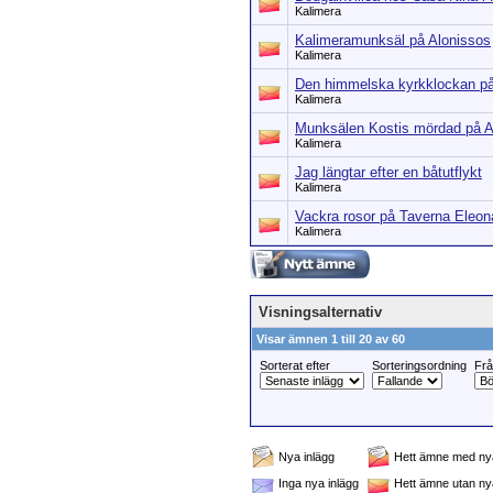
Kalimera
Kalimeramunksäl på Alonissos
Kalimera
Den himmelska kyrkklockan på
Kalimera
Munksälen Kostis mördad på A
Kalimera
Jag längtar efter en båtutflykt
Kalimera
Vackra rosor på Taverna Eleon
Kalimera
Visningsalternativ
Visar ämnen 1 till 20 av 60
Sorterat efter
Sorteringsordning
Fr
Nya inlägg
Hett ämne med nya
Inga nya inlägg
Hett ämne utan ny