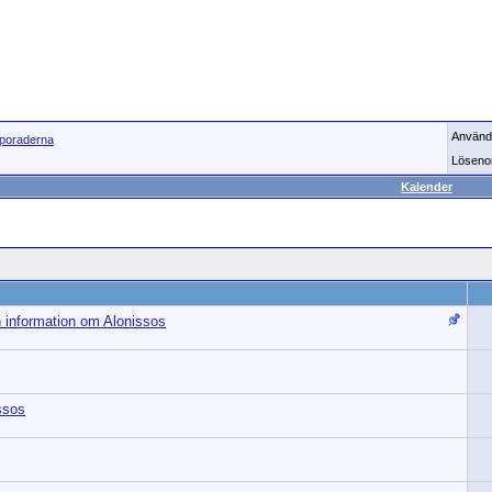
Använd
Sporaderna
Löseno
Kalender
h information om Alonissos
ssos