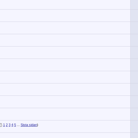
1
2
3
4
5
...
Sista sidan
)