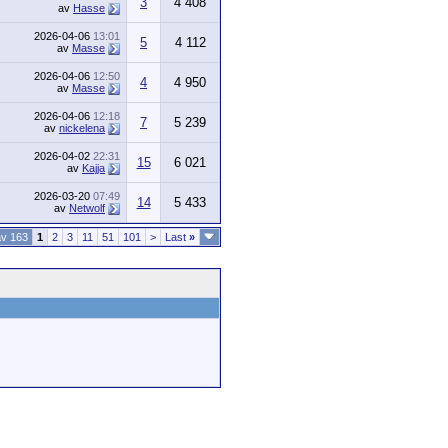
3
4 408
av
Hasse
2026-04-06
13:01
5
4 112
av
Masse
2026-04-06
12:50
4
4 950
av
Masse
2026-04-06
12:18
7
5 239
av
nickelena
2026-04-02
22:31
15
6 021
av
Kajja
2026-03-20
07:49
14
5 433
av
Netwolf
av 163
1
2
3
11
51
101
>
Last
»