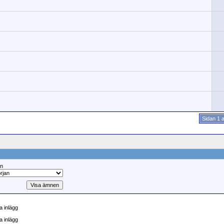
Sidan 1 
ån
 inlägg
a inlägg