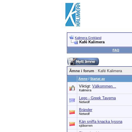
Kalimera Grekland
Kafé Kalimera
FAQ
Ämne i forum
: Kafé Kalimera
Ämne
/
Startat av
Viktigt:
Välkommen...
Kalimera
Lego - Greek Taverna
Netwolf
Bränder
Netwolf
Kän sniffa knacka lyssna
sjöborren