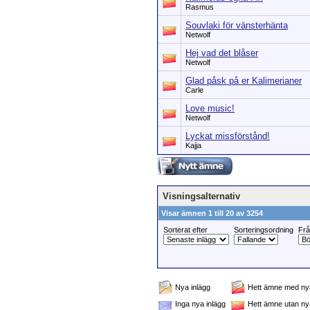
Rasmus
Souvlaki för vänsterhänta
Netwolf
Hej vad det blåser
Netwolf
Glad påsk på er Kalimerianer
Carle
Love music!
Netwolf
Lyckat missförstånd!
Kajja
Visningsalternativ
Visar ämnen 1 till 20 av 3254
Sorterat efter
Sorteringsordning
Fr
Nya inlägg
Hett ämne med nya
Inga nya inlägg
Hett ämne utan ny