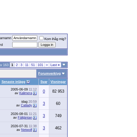
arnamn
Kom ihåg mig?
rd
av 163
1
2
3
11
51
101
>
Last
»
Forumverktyg
Senaste inlägg
Svar
Visningar
2005-06-09
11:12
0
82 953
av
Kalimera
idag
20:59
3
60
av
Catlady
2026-08-01
11:21
3
749
av
Fältjäntan
2026-07-31
11:38
3
462
av
Netwolf