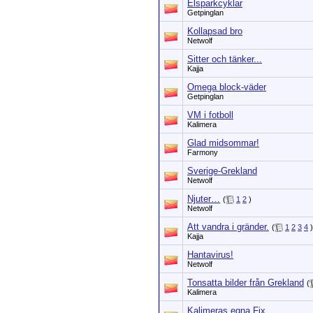
Elsparkcyklar
Getpinglan
Kollapsad bro
Netwolf
Sitter och tänker...
Kajja
Omega block-väder
Getpinglan
VM i fotboll
Kalimera
Glad midsommar!
Farmony
Sverige-Grekland
Netwolf
Njuter…
(
1
2
)
Netwolf
Att vandra i gränder.
(
1
2
3
4
)
Kajja
Hantavirus!
Netwolf
Tonsatta bilder från Grekland
(
Kalimera
Kalimeras egna Fix