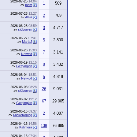
2026-07-25
14:04
1
509
av
piam
2026-07-23
12:27
2
709
av
Alala
2026-06-28
08:59
3
4 717
av
sjöborren
2026-06-27
07:41
5
2 800
av
MariaJ
2026-06-26
15:03
7
3 141
av
Netwolf
2026-06-19
12:15
8
3 432
av
Getpinglan
2026-06-04
18:51
5
4 819
av
Netwolf
2026-06-03
08:28
26
9 031
av
sjöborren
2026-06-02
19:12
67
29 005
av
Getpinglan
2026-05-15
09:37
2
4 087
av
MickeKöping
2026-04-16
14:56
139
76 885
av
Kalimera
2026-04-16
07:34