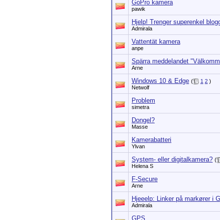
GoPro kamera
pawik
Hjelp! Trenger superenkel blogg
Admirala
Vattentät kamera
anpe
Spärra meddelandet "Välkomme
Arne
Windows 10 & Edge
(
1
2
)
Netwolf
Problem
simetra
Dongel?
Masse
Kamerabatteri
Ylvan
System- eller digitalkamera?
(
Helena S
F-Secure
Arne
Hjeeelp: Linker på markører i
Admirala
GPS