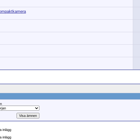
 kompaktkamera
ån
 inlägg
a inlägg