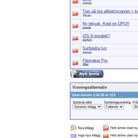
xenos
Tips på bra alltiett/scanner +
Ylvan
Ny leksak. Köpt en OPO!!
pawik
iOS 8 instabilt?
inkfish
Surfplatta typ
xenos
Filemaker Pro
IBM
Visningsalternativ
Visar ämnen 1 till 20 av 313
Sorterat efter
Sorteringsordning
Fr
Nya inlägg
Hett ämne med nya
Inga nya inlägg
Hett ämne utan ny