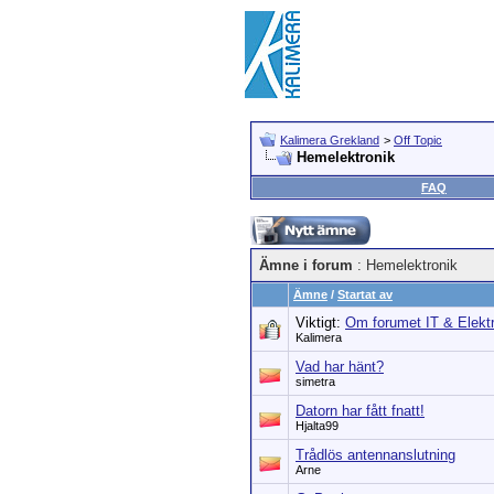
Kalimera Grekland
>
Off Topic
Hemelektronik
FAQ
Ämne i forum
: Hemelektronik
Ämne
/
Startat av
Viktigt:
Om forumet IT & Elekt
Kalimera
Vad har hänt?
simetra
Datorn har fått fnatt!
Hjalta99
Trådlös antennanslutning
Arne