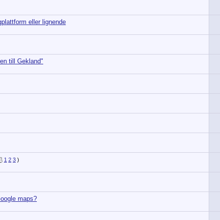
plattform eller lignende
n till Gekland"
1
2
3
)
 Google maps?