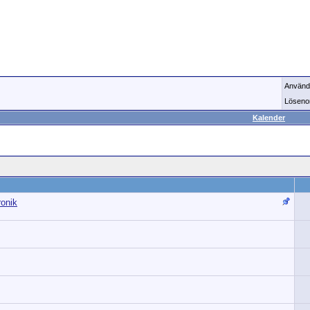
Använd
Löseno
Kalender
ronik