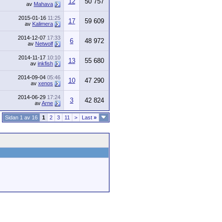
12
50 757
av
Mahava
2015-01-16
11:25
17
59 609
av
Kalimera
2014-12-07
17:33
6
48 972
av
Netwolf
2014-11-17
10:10
13
55 680
av
inkfish
2014-09-04
05:46
10
47 290
av
xenos
2014-06-29
17:24
3
42 824
av
Arne
Sidan 1 av 16
1
2
3
11
>
Last
»