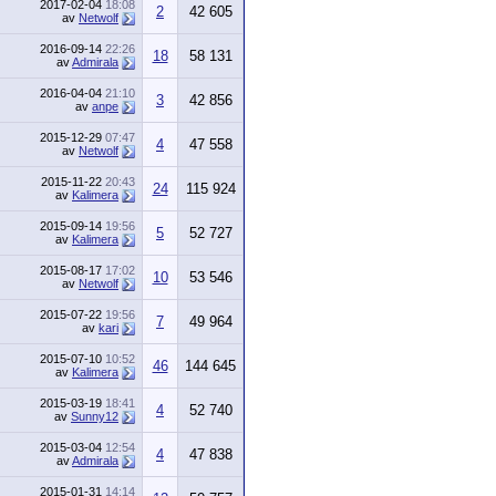
2017-02-04
18:08
2
42 605
av
Netwolf
2016-09-14
22:26
18
58 131
av
Admirala
2016-04-04
21:10
3
42 856
av
anpe
2015-12-29
07:47
4
47 558
av
Netwolf
2015-11-22
20:43
24
115 924
av
Kalimera
2015-09-14
19:56
5
52 727
av
Kalimera
2015-08-17
17:02
10
53 546
av
Netwolf
2015-07-22
19:56
7
49 964
av
kari
2015-07-10
10:52
46
144 645
av
Kalimera
2015-03-19
18:41
4
52 740
av
Sunny12
2015-03-04
12:54
4
47 838
av
Admirala
2015-01-31
14:14