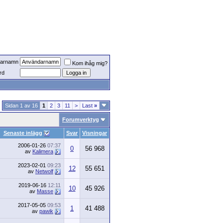
arnamn
Kom ihåg mig?
rd
Sidan 1 av 16
1
2
3
11
>
Last
»
Forumverktyg
Senaste inlägg
Svar
Visningar
2006-01-26
07:37
0
56 968
av
Kalimera
2023-02-01
09:23
12
55 651
av
Netwolf
2019-06-16
12:11
10
45 926
av
Masse
2017-05-05
09:53
1
41 488
av
pawik