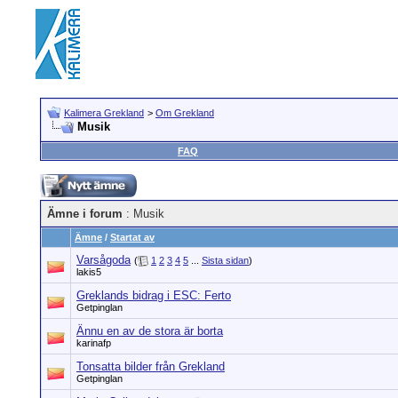
Kalimera Grekland
>
Om Grekland
Musik
FAQ
Ämne i forum
: Musik
Ämne
/
Startat av
Varsågoda
(
1
2
3
4
5
...
Sista sidan
)
lakis5
Greklands bidrag i ESC: Ferto
Getpinglan
Ännu en av de stora är borta
karinafp
Tonsatta bilder från Grekland
Getpinglan