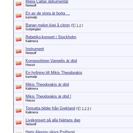
Maria Callas dokumentär
Netwolf
En av de stora är borta ...
karinafp
Banan melon kiwi å citron
(
1
2
)
Getpinglan
Rebetiko-konsert i Stockholm
Kalimera
Instrument
Netwolf
Kompositören Vangelis är död
Hasse
En hyllning till Mikis Theodorakis
karinafp
Mikis Theodorakis är död
Kalimera
Mikis Theodorakis är död !
Hasse
Tonsatta bilder från Grekland
(
1
2
3
)
Kalimera
Livekonsert på alla hjärtans dag
Netwolf
Haris Alexiou skiva Psithyori