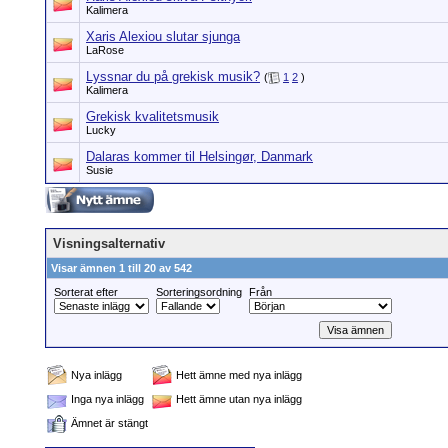
Kalimera
Xaris Alexiou slutar sjunga
LaRose
Lyssnar du på grekisk musik?
(
1
2
)
Kalimera
Grekisk kvalitetsmusik
Lucky
Dalaras kommer til Helsingør, Danmark
Susie
Visningsalternativ
Visar ämnen 1 till 20 av 542
Sorterat efter
Sorteringsordning
Från
Nya inlägg
Hett ämne med nya inlägg
Inga nya inlägg
Hett ämne utan nya inlägg
Ämnet är stängt