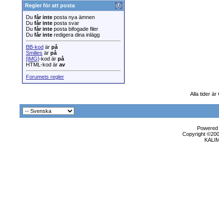
Regler för att posta
Du
får inte
posta nya ämnen
Du
får inte
posta svar
Du
får inte
posta bifogade filer
Du
får inte
redigera dina inlägg
BB-kod
är
på
Smilies
är
på
[IMG]
-kod är
på
HTML-kod är
av
Forumets regler
Alla tider ä
Powered b
Copyright ©2000
KALI