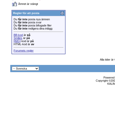
Ämnet är stängt
Regler för att posta
Du
får inte
posta nya ämnen
Du
får inte
posta svar
Du
får inte
posta bifogade filer
Du
får inte
redigera dina inlägg
BB-kod
är
på
Smilies
är
på
[IMG]
-kod är
på
HTML-kod är
av
Forumets regler
Alla tider ä
Powered b
Copyright ©2000
KALI