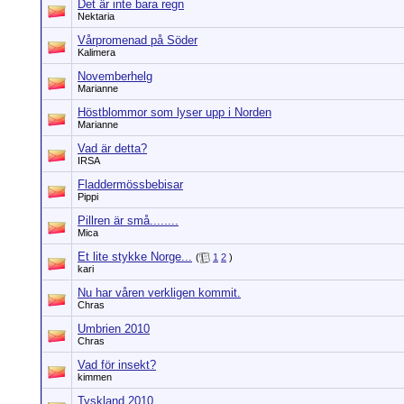
Det är inte bara regn
Nektaria
Vårpromenad på Söder
Kalimera
Novemberhelg
Marianne
Höstblommor som lyser upp i Norden
Marianne
Vad är detta?
IRSA
Fladdermössbebisar
Pippi
Pillren är små........
Mica
Et lite stykke Norge...
(
1
2
)
kari
Nu har våren verkligen kommit.
Chras
Umbrien 2010
Chras
Vad för insekt?
kimmen
Tyskland 2010