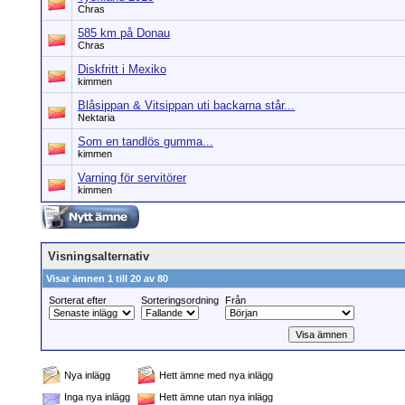
Chras
585 km på Donau
Chras
Diskfritt i Mexiko
kimmen
Blåsippan & Vitsippan uti backarna står...
Nektaria
Som en tandlös gumma...
kimmen
Varning för servitörer
kimmen
Visningsalternativ
Visar ämnen 1 till 20 av 80
Sorterat efter
Sorteringsordning
Från
Nya inlägg
Hett ämne med nya inlägg
Inga nya inlägg
Hett ämne utan nya inlägg