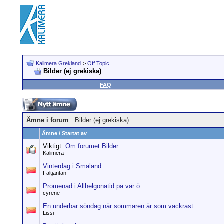
Kalimera Grekland
>
Off Topic
Bilder (ej grekiska)
FAQ
Ämne i forum
: Bilder (ej grekiska)
Ämne
/
Startat av
Viktigt:
Om forumet Bilder
Kalimera
Vinterdag i Småland
Fältjäntan
Promenad i Allhelgonatid på vår ö
cyrene
En underbar söndag när sommaren är som vackrast.
Lissi