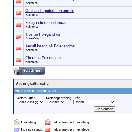
Kalimera
Greklands godaste rakomelo
Kalimera
Folegandros uppdaterad
Kalimera
Tips på Folegandros
Anne-Maj
Angali beach på Folegandros
Kalimera
Chora på Folegandros
Kalimera
Visningsalternativ
Visar ämnen 1 till 20 av 113
Sorterat efter
Sorteringsordning
Från
Nya inlägg
Hett ämne med nya inlägg
Inga nya inlägg
Hett ämne utan nya inlägg