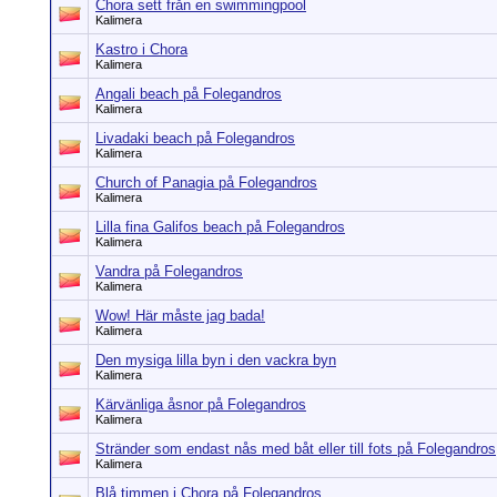
Chora sett från en swimmingpool
Kalimera
Kastro i Chora
Kalimera
Angali beach på Folegandros
Kalimera
Livadaki beach på Folegandros
Kalimera
Church of Panagia på Folegandros
Kalimera
Lilla fina Galifos beach på Folegandros
Kalimera
Vandra på Folegandros
Kalimera
Wow! Här måste jag bada!
Kalimera
Den mysiga lilla byn i den vackra byn
Kalimera
Kärvänliga åsnor på Folegandros
Kalimera
Stränder som endast nås med båt eller till fots på Folegandros
Kalimera
Blå timmen i Chora på Folegandros