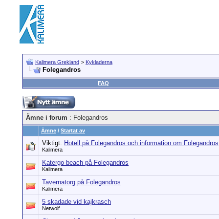
Kalimera Grekland
>
Kykladerna
Folegandros
FAQ
Ämne i forum
: Folegandros
Ämne
/
Startat av
Viktigt:
Hotell på Folegandros och information om Folegandros
Kalimera
Katergo beach på Folegandros
Kalimera
Tavernatorg på Folegandros
Kalimera
5 skadade vid kajkrasch
Netwolf