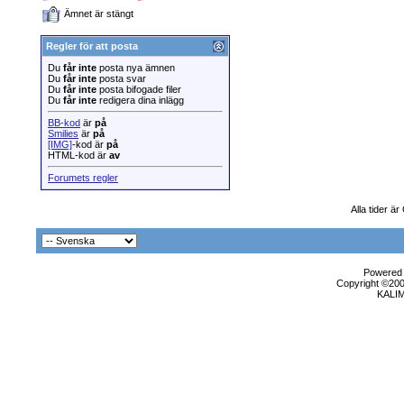
Ämnet är stängt
Regler för att posta
Du
får inte
posta nya ämnen
Du
får inte
posta svar
Du
får inte
posta bifogade filer
Du
får inte
redigera dina inlägg
BB-kod
är
på
Smilies
är
på
[IMG]
-kod är
på
HTML-kod är
av
Forumets regler
Alla tider ä
Powered b
Copyright ©2000
KALI