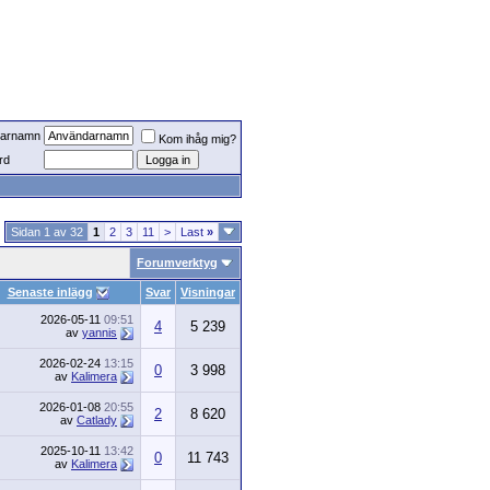
arnamn
Kom ihåg mig?
rd
Sidan 1 av 32
1
2
3
11
>
Last
»
Forumverktyg
Senaste inlägg
Svar
Visningar
2026-05-11
09:51
4
5 239
av
yannis
2026-02-24
13:15
0
3 998
av
Kalimera
2026-01-08
20:55
2
8 620
av
Catlady
2025-10-11
13:42
0
11 743
av
Kalimera