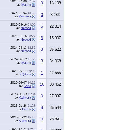
2025-07-08
22:57
9
16 108
av
Masse
2025-07-03
15:20
0
8 283
av
Kalimera
2025-03-16
09:03
5
22 314
av
Netwolf
2025-01-16
08:22
3
15 907
av
Netwolf
2024-08-13
12:51
3
36 522
av
Netwolf
2024-07-22
11:59
3
34 068
av
Masse
2023-06-14
09:20
1
42 555
av
C@nny
2023-06-07
10:22
10
33 452
av
Carle
2023-05-23
11:34
0
27 997
av
Kalimera
2023-01-26
21:28
8
36 544
av
Pyttan
2023-01-22
15:10
0
28 891
av
Kalimera
2022-12-24
12:48