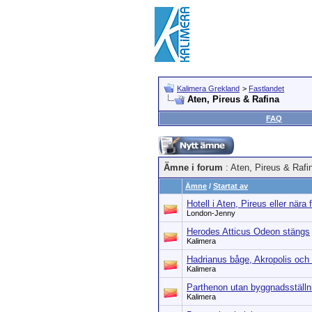
Kalimera Grekland
>
Fastlandet
Aten, Pireus & Rafina
FAQ
Ämne i forum
: Aten, Pireus & Rafi
Ämne
/
Startat av
Hotell i Aten, Pireus eller nära 
London-Jenny
Herodes Atticus Odeon stängs
Kalimera
Hadrianus båge, Akropolis och
Kalimera
Parthenon utan byggnadsställn
Kalimera