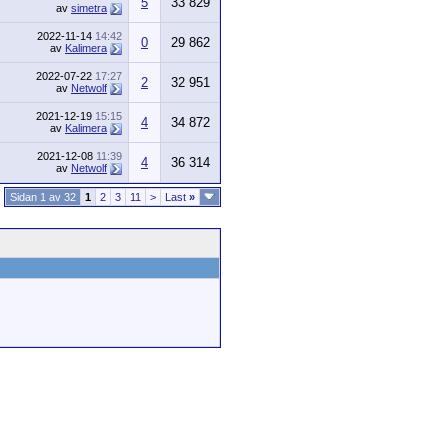
5
33 829
av
simetra
2022-11-14
14:42
0
29 862
av
Kalimera
2022-07-22
17:27
2
32 951
av
Netwolf
2021-12-19
15:15
4
34 872
av
Kalimera
2021-12-08
11:39
4
36 314
av
Netwolf
Sidan 1 av 32
1
2
3
11
>
Last
»