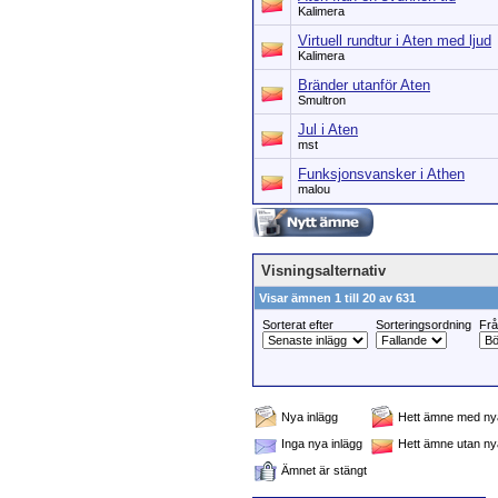
Kalimera
Virtuell rundtur i Aten med ljud
Kalimera
Bränder utanför Aten
Smultron
Jul i Aten
mst
Funksjonsvansker i Athen
malou
Visningsalternativ
Visar ämnen 1 till 20 av 631
Sorterat efter
Sorteringsordning
Fr
Nya inlägg
Hett ämne med nya
Inga nya inlägg
Hett ämne utan ny
Ämnet är stängt