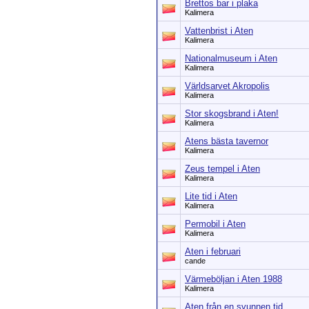
Brettos bar i plaka
Kalimera
Vattenbrist i Aten
Kalimera
Nationalmuseum i Aten
Kalimera
Världsarvet Akropolis
Kalimera
Stor skogsbrand i Aten!
Kalimera
Atens bästa tavernor
Kalimera
Zeus tempel i Aten
Kalimera
Lite tid i Aten
Kalimera
Permobil i Aten
Kalimera
Aten i februari
cande
Värmeböljan i Aten 1988
Kalimera
Aten från en svunnen tid