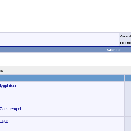
Använd
Löseno
Kalender
na
flygplatsen
 Zeus tempel
ingar