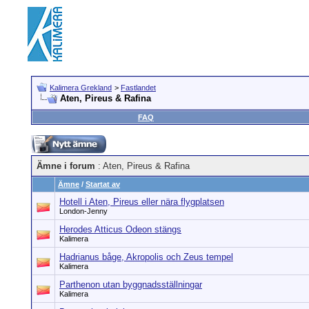
Kalimera Grekland
>
Fastlandet
Aten, Pireus & Rafina
FAQ
Ämne i forum
: Aten, Pireus & Rafina
Ämne
/
Startat av
Hotell i Aten, Pireus eller nära flygplatsen
London-Jenny
Herodes Atticus Odeon stängs
Kalimera
Hadrianus båge, Akropolis och Zeus tempel
Kalimera
Parthenon utan byggnadsställningar
Kalimera