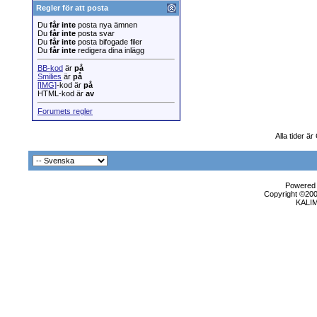
Regler för att posta
Du
får inte
posta nya ämnen
Du
får inte
posta svar
Du
får inte
posta bifogade filer
Du
får inte
redigera dina inlägg
BB-kod
är
på
Smilies
är
på
[IMG]
-kod är
på
HTML-kod är
av
Forumets regler
Alla tider ä
Powered b
Copyright ©2000
KALI