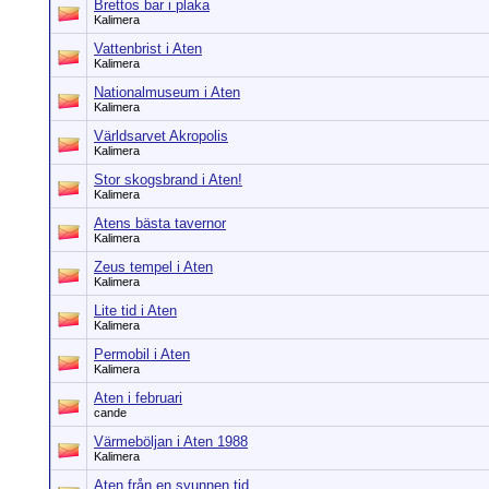
Brettos bar i plaka
Kalimera
Vattenbrist i Aten
Kalimera
Nationalmuseum i Aten
Kalimera
Världsarvet Akropolis
Kalimera
Stor skogsbrand i Aten!
Kalimera
Atens bästa tavernor
Kalimera
Zeus tempel i Aten
Kalimera
Lite tid i Aten
Kalimera
Permobil i Aten
Kalimera
Aten i februari
cande
Värmeböljan i Aten 1988
Kalimera
Aten från en svunnen tid