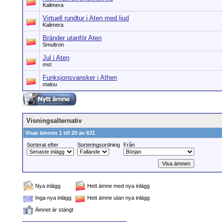
Kalimera
Virtuell rundtur i Aten med ljud
Kalimera
Bränder utanför Aten
Smultron
Jul i Aten
mst
Funksjonsvansker i Athen
malou
Visningsalternativ
Visar ämnen 1 till 20 av 631
Sorterat efter
Sorteringsordning
Från
Nya inlägg
Hett ämne med nya inlägg
Inga nya inlägg
Hett ämne utan nya inlägg
Ämnet är stängt